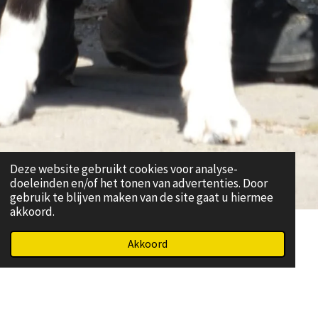
Deze website gebruikt cookies voor analyse-
doeleinden en/of het tonen van advertenties. Door
gebruik te blijven maken van de site gaat u hiermee
akkoord.
DE HOND OP DE EERSTE PLAATS
Akkoord
Wat ons uniek maakt, is dat we altijd de hond centraal
stellen in onze trainingen. We geloven dat elke hond kan
uitblinken in zijn of haar specifieke kwaliteiten. Dit